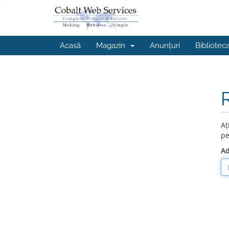
Acasă
Magazin
Anunțuri
Bibliotec
Aț
pe
Ad