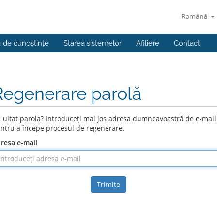
Română
a de cunoștințe
Starea sistemelor
Afiliere
Contact
Regenerare parolă
i uitat parola? Introduceți mai jos adresa dumneavoastră de e-mail
ntru a începe procesul de regenerare.
resa e-mail
Trimite