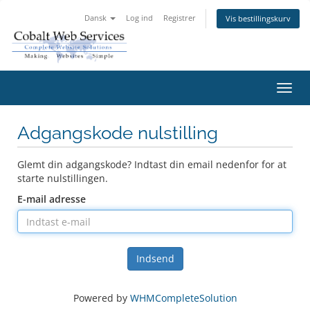
Dansk
Log ind
Registrer
Vis bestillingskurv
Skift
navig
Adgangskode nulstilling
Glemt din adgangskode? Indtast din email nedenfor for at
starte nulstillingen.
E-mail adresse
Indsend
Powered by
WHMCompleteSolution