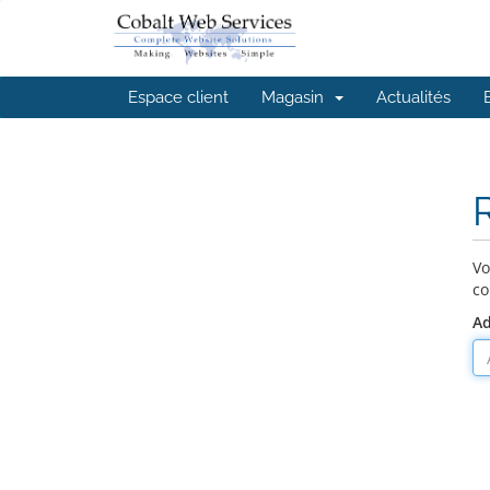
Espace client
Magasin
Actualités
R
Vo
co
Ad