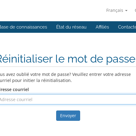
Français
Base de connaissances
État du réseau
Affiliés
Contact
éinitialiser le mot de passe
us avez oublié votre mot de passe? Veuillez entrer votre adresse
urriel pour initier la réinitialisation.
resse courriel
Envoyer