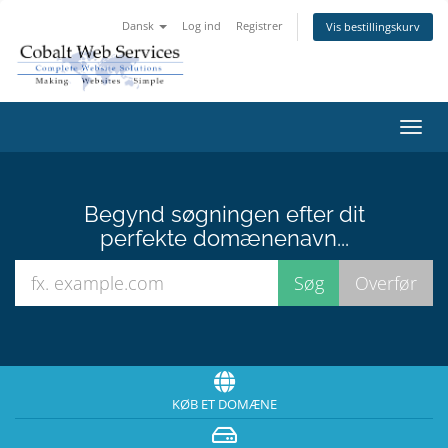
Dansk
Log ind
Registrer
Vis bestillingskurv
Skift
navig
Begynd søgningen efter dit
perfekte domænenavn...
KØB ET DOMÆNE