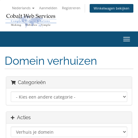
Nederlands
Aanmelden
Registreren
Winkelwagen bekijken
Navig
in-/u
Domein verhuizen
Categorieën
Acties